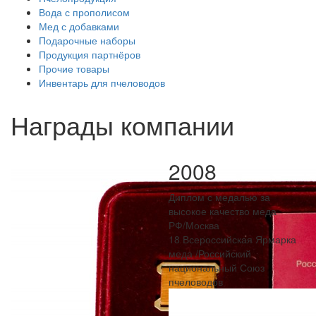
Вода с прополисом
Мед с добавками
Подарочные наборы
Продукция партнёров
Прочие товары
Инвентарь для пчеловодов
Награды компании
2008
Диплом с медалью за
высокое качество меда
РФ/Москва
18 Всероссийская Ярмарка
меда /Российский
национальный Союз
пчеловодов