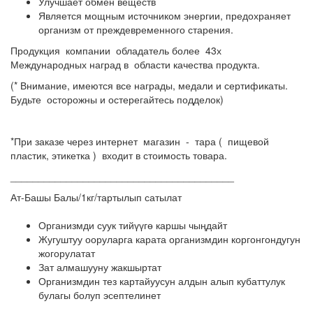
Улучшает обмен веществ
Является мощным источником энергии, предохраняет
организм от преждевременного старения.
Продукция компании обладатель более 43х
Международных наград в области качества продукта.
(* Внимание, имеются все награды, медали и сертификаты.
Будьте осторожны и остерегайтесь подделок)
*При заказе через интернет магазин - тара ( пищевой
пластик, этикетка ) входит в стоимость товара.
________________________________________
Ат-Башы Балы/1кг/тартылып сатылат
Организмди суук тийүүгө каршы чыңдайт
Жугуштуу ооруларга карата организмдин коргонгондугун
жогорулатат
Зат алмашууну жакшыртат
Организмдин тез картайуусун алдын алып кубаттулук
булагы болуп
эсептелинет