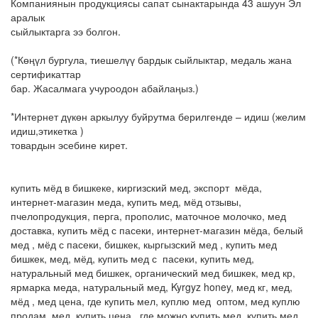
Компаниянын продукциясы сапат сынактарында 43 ашуун Эл
аралык
сыйлыктарга ээ болгон.
(*Көңүл бургула, тиешелүү бардык сыйлыктар, медаль жана
сертификаттар
бар. Жасалмага учуроодон абайлаңыз.)
*Интернет дүкөн аркылуу буйрутма берилгенде – идиш (желим
идиш,этикетка )
товардын эсебине кирет.
купить мёд в бишкеке, киргизский мед, экспорт мёда,
интернет-магазин меда, купить мед, мёд отзывы,
пчелопродукция, перга, прополис, маточное молочко, мед
доставка, купить мёд с пасеки, интернет-магазин мёда, белый
мед , мёд с пасеки, бишкек, кыргызский мед , купить мед
бишкек, мед, мёд, купить мед с пасеки, купить мед,
натуральный мед бишкек, органический мед бишкек, мед кр,
ярмарка меда, натуральный мед, Kyrgyz honey, мед кг, мед,
мёд , мед цена, где купить мел, куплю мед оптом, мед куплю
продам, мед купить цена, где можно купить мед, купить мед