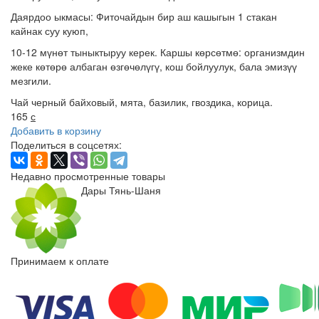
Даярдоо ыкмасы: Фиточайдын бир аш кашыгын 1 стакан
кайнак суу куюп,
10-12 мүнөт тыныктыруу керек. Каршы көрсөтмө: организмдин
жеке көтөрө албаган өзгөчөлүгү, кош бойлуулук, бала эмизүү
мезгили.
Чай черный байховый, мята, базилик, гвоздика, корица.
165
с
Добавить в корзину
Поделиться в соцсетях:
Недавно просмотренные товары
Дары Тянь-Шаня
Принимаем к оплате