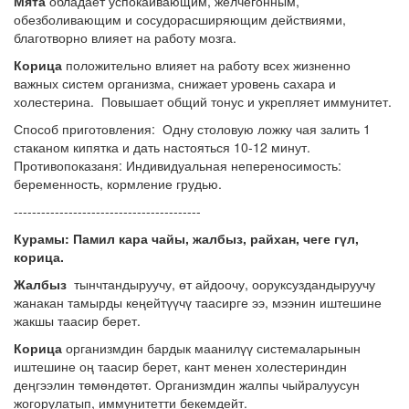
Мята
обладает успокаивающим, желчегонным,
обезболивающим и сосудорасширяющим действиями,
благотворно влияет на работу мозга.
Корица
положительно влияет на работу всех жизненно
важных систем организма, снижает уровень сахара и
холестерина. Повышает общий тонус и укрепляет иммунитет.
Способ приготовления: Одну столовую ложку чая залить 1
стаканом кипятка и дать настояться 10-12 минут.
Противопоказаня: Индивидуальная непереносимость:
беременность, кормление грудью.
-----------------------------------------
Курамы: Памил кара чайы, жалбыз, райхан, чеге гүл,
корица.
Жалбыз
тынчтандыруучу, өт айдоочу, ооруксуздандыруучу
жанакан тамырды кеңейтүүчү таасирге ээ, мээнин иштешине
жакшы таасир берет.
Корица
организмдин бардык маанилүү системаларынын
иштешине оң таасир берет, кант менен холестериндин
деңгээлин төмөндөтөт. Организмдин жалпы чыйралуусун
жогорулатып, иммунитетти бекемдейт.