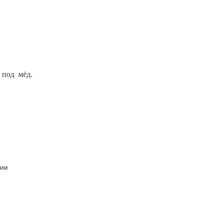
 под мёд.
чии