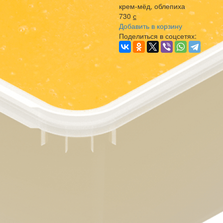
крем-мёд, облепиха
730
с
Добавить в корзину
Поделиться в соцсетях: