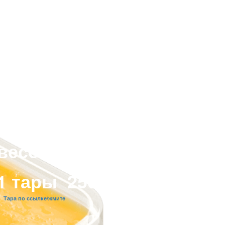
ха
азная
 весового мёда - тара ( 
 тары 25сом - вместимо
Тара по ссылке/жмите